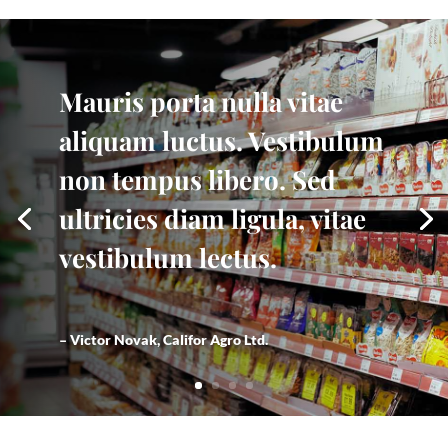
Mauris porta nulla vitae
aliquam luctus. Vestibulum
non tempus libero. Sed
ultricies diam ligula, vitae
vestibulum lectus.
– Victor Novak, Califor Agro Ltd.