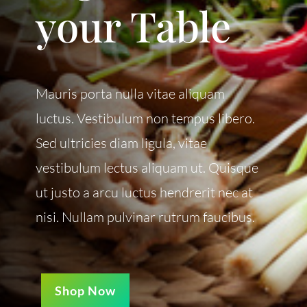
your Table
Mauris porta nulla vitae aliquam
luctus. Vestibulum non tempus libero.
Sed ultricies diam ligula, vitae
vestibulum lectus aliquam ut. Quisque
ut justo a arcu luctus hendrerit nec at
nisi. Nullam pulvinar rutrum faucibus.
Shop Now