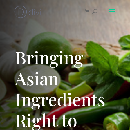
Bringing
Asian
Ingredients
Right to