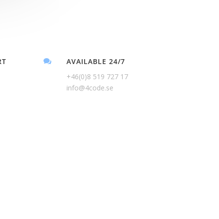
RT
AVAILABLE 24/7

+46(0)8 519 727 17
info@4code.se