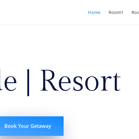
Home
Room1
Ro
e | Resort
Book Your Getaway