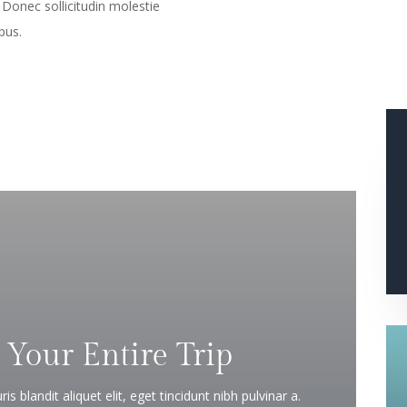
. Donec sollicitudin molestie
pus.
 Your Entire Trip
s blandit aliquet elit, eget tincidunt nibh pulvinar a.