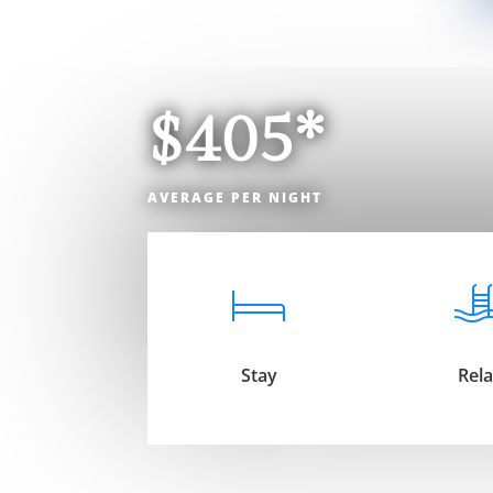
$405*
AVERAGE PER NIGHT
Stay
Rel