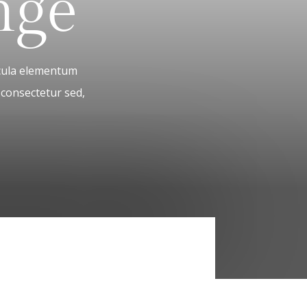
nge
icula elementum
 consectetur sed,